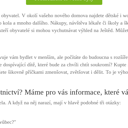
yvatel. V okolí vašeho nového domova najdete dětské i worko
ro kola a mnoho dalšího. Nákupy, návštěva lékaře či školy a š
kteří obyvatelé si mohou vychutnávat výhled na Ještěd. Můžet
hovuje vám bydlet v menším, ale počítáte do budoucna s rozší
dospívající dítě, které bude za chvíli chtít soukromí? Kupte s
te šikovně příčkami zmenšovat, zvětšovat i dělit. To je výho
tnictví? Máme pro vás informace, které vá
la. A když na něj narazí, mají v hlavě podobné tři otázky:
 vůbec?"