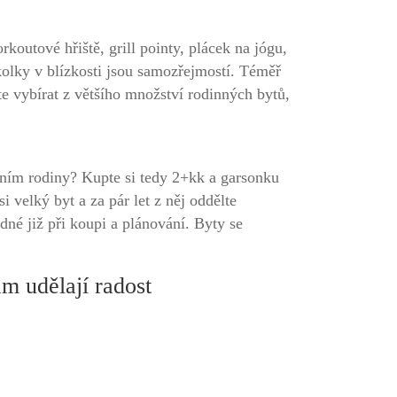
utové hřiště, grill pointy, plácek na jógu,
kolky v blízkosti jsou samozřejmostí. Téměř
e vybírat z většího množství rodinných bytů,
řením rodiny? Kupte si tedy 2+kk a garsonku
i velký byt a za pár let z něj oddělte
dné již při koupi a plánování. Byty se
m udělají radost