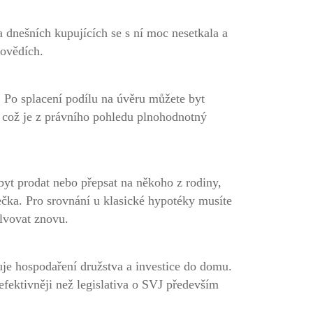
 dnešních kupujících se s ní moc nesetkala a
povědích.
. Po splacení podílu na úvěru můžete byt
íl což je z právního pohledu plnohodnotný
byt prodat nebo přepsat na někoho z rodiny,
lečka. Pro srovnání u klasické hypotéky musíte
olvovat znovu.
uje hospodaření družstva a investice do domu.
efektivněji než legislativa o SVJ především