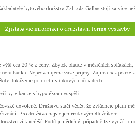
akladatelé bytového družstva Zahrada Gallas stojí za více ne
Zjistěte víc informací o družstevní formě výstavby
ve výši cca 20 % z ceny. Zbytek platíte v měsíčních splátkách,
e není banka. Neprověřujeme vaše příjmy. Zajímá nás pouze s
Někdy dokážeme pomoct i v takových případech.
teří by v bance s hypotékou neuspěli
čovské dovolené. Družstvu stačí vědět, že zvládnete platit měs
řiznání. Pro družstvo nejste jen rizikovým dlužníkem.
e družstvo věk neřeší. Podíl je dědičný, případně lze využít pr