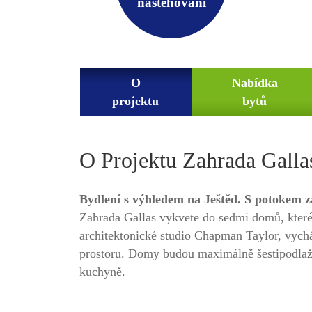
nastěhování
O
Nabídka
projektu
bytů
O Projektu Zahrada Galla
Bydlení s výhledem na Ještěd. S potokem z
Zahrada Gallas vykvete do sedmi domů, které 
architektonické studio Chapman Taylor, vychá
prostoru. Domy budou maximálně šestipodlažn
kuchyně.