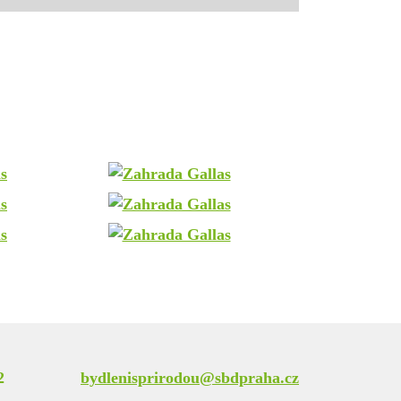
2
bydlenisprirodou@sbdpraha.cz
.