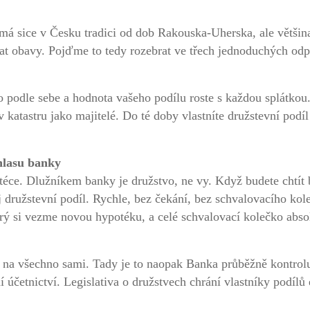
 má sice v Česku tradici od dob Rakouska-Uherska, ale většina
at obavy. Pojďme to tedy rozebrat ve třech jednoduchých od
ho podle sebe a hodnota vašeho podílu roste s každou splátkou
 v katastru jako majitelé. Do té doby vlastníte družstevní pod
hlasu banky
otéce. Dlužníkem banky je družstvo, ne vy. Když budete chtít 
j družstevní podíl. Rychle, bez čekání, bez schvalovacího ko
terý si vezme novou hypotéku, a celé schvalovací kolečko abs
te na všechno sami. Tady je to naopak Banka průběžně kontrol
 účetnictví. Legislativa o družstvech chrání vlastníky podílů 