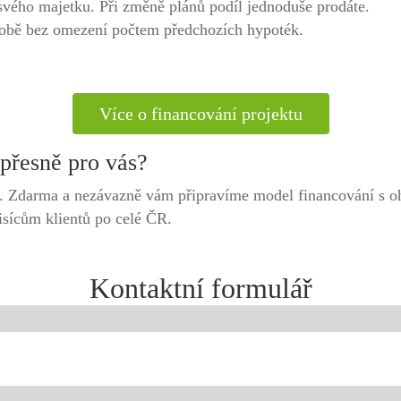
svého majetku. Při změně plánů podíl jednoduše prodáte.
osobě bez omezení počtem předchozích hypoték.
Více o financování projektu
 přesně pro vás?
ř. Zdarma a nezávazně vám připravíme model financování s o
sícům klientů po celé ČR.
Kontaktní formulář