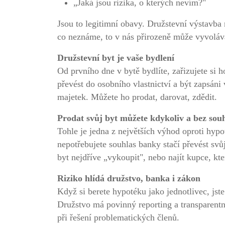
„Jaká jsou rizika, o kterých nevím?"
Jsou to legitimní obavy. Družstevní výstavba
co neznáme, to v nás přirozeně může vyvoláv
Družstevní byt je vaše bydlení
Od prvního dne v bytě bydlíte, zařizujete si 
převést do osobního vlastnictví a být zapsáni
majetek. Můžete ho prodat, darovat, zdědit.
Prodat svůj byt můžete kdykoliv a bez sou
Tohle je jedna z největších výhod oproti hyp
nepotřebujete souhlas banky stačí převést svů
byt nejdříve „vykoupit", nebo najít kupce, k
Riziko hlídá družstvo, banka i zákon
Když si berete hypotéku jako jednotlivec, js
Družstvo má povinný reporting a transparentní
při řešení problematických členů.