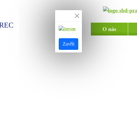
EREC
O nás
Zavřít