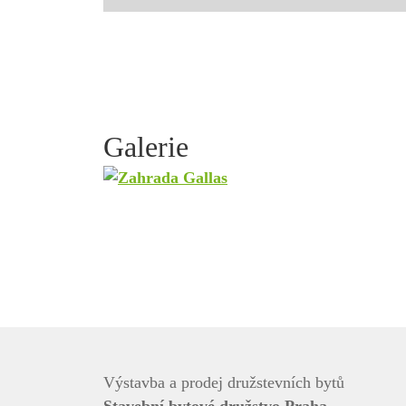
Galerie
Výstavba a prodej družstevních bytů
Stavební bytové družstvo Praha