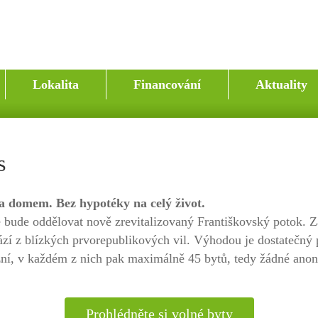
Lokalita
Financování
Aktuality
s
a domem. Bez hypotéky na celý život.
bude oddělovat nově zrevitalizovaný Františkovský potok. Za
zí z blízkých prvorepublikových vil. Výhodou je dostatečný 
í, v každém z nich pak maximálně 45 bytů, tedy žádné anonym
Prohlédněte si volné byty