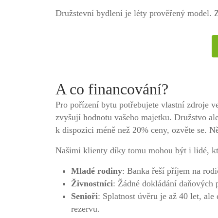
Družstevní bydlení je léty prověřený model. Z
A co financování?
Pro pořízení bytu potřebujete vlastní zdroje 
zvyšují hodnotu vašeho majetku. Družstvo al
k dispozici méně než 20% ceny, ozvěte se. 
Našimi klienty díky tomu mohou být i lidé, k
Mladé rodiny
: Banka řeší příjem na rodi
Živnostníci
: Žádné dokládání daňových p
Senioři
: Splatnost úvěru je až 40 let, al
rezervu.