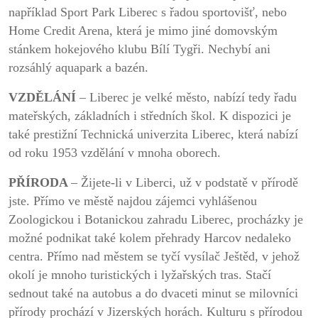
například Sport Park Liberec s řadou sportovišť, nebo
Home Credit Arena, která je mimo jiné domovským
stánkem hokejového klubu Bílí Tygři. Nechybí ani
rozsáhlý aquapark a bazén.
VZDĚLÁNÍ
– Liberec je velké město, nabízí tedy řadu
mateřských, základních i středních škol. K dispozici je
také prestižní Technická univerzita Liberec, která nabízí
od roku 1953 vzdělání v mnoha oborech.
PŘÍRODA
– Žijete-li v Liberci, už v podstatě v přírodě
jste. Přímo ve městě najdou zájemci vyhlášenou
Zoologickou i Botanickou zahradu Liberec, procházky je
možné podnikat také kolem přehrady Harcov nedaleko
centra. Přímo nad městem se tyčí vysílač Ještěd, v jehož
okolí je mnoho turistických i lyžařských tras. Stačí
sednout také na autobus a do dvaceti minut se milovníci
přírody prochází v Jizerských horách. Kulturu s přírodou