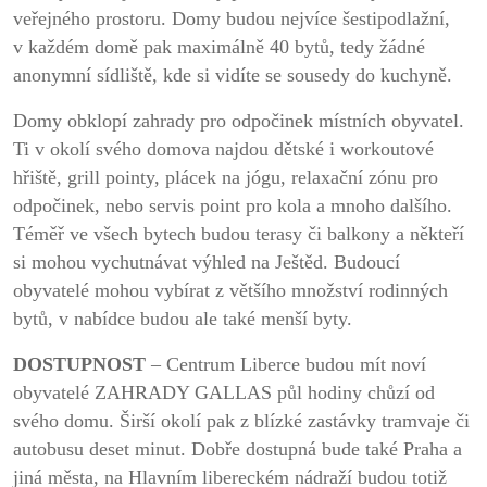
veřejného prostoru. Domy budou nejvíce šestipodlažní,
v každém domě pak maximálně 40 bytů, tedy žádné
anonymní sídliště, kde si vidíte se sousedy do kuchyně.
Domy obklopí zahrady pro odpočinek místních obyvatel.
Ti v okolí svého domova najdou dětské i workoutové
hřiště, grill pointy, plácek na jógu, relaxační zónu pro
odpočinek, nebo servis point pro kola a mnoho dalšího.
Téměř ve všech bytech budou terasy či balkony a někteří
si mohou vychutnávat výhled na Ještěd. Budoucí
obyvatelé mohou vybírat z většího množství rodinných
bytů, v nabídce budou ale také menší byty.
DOSTUPNOST
– Centrum Liberce budou mít noví
obyvatelé ZAHRADY GALLAS půl hodiny chůzí od
svého domu. Širší okolí pak z blízké zastávky tramvaje či
autobusu deset minut. Dobře dostupná bude také Praha a
jiná města, na Hlavním libereckém nádraží budou totiž