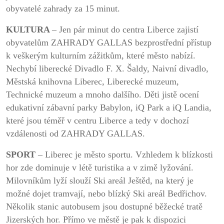
obyvatelé zahrady za 15 minut.
KULTURA
– Jen pár minut do centra Liberce zajistí
obyvatelům ZAHRADY GALLAS bezprostřední přístup
k veškerým kulturním zážitkům, které město nabízí.
Nechybí liberecké Divadlo F. X. Šaldy, Naivní divadlo,
Městská knihovna Liberec, Liberecké muzeum,
Technické muzeum a mnoho dalšího. Děti jistě ocení
edukativní zábavní parky Babylon, iQ Park a iQ Landia,
které jsou téměř v centru Liberce a tedy v dochozí
vzdálenosti od ZAHRADY GALLAS.
SPORT
– Liberec je město sportu. Vzhledem k blízkosti
hor zde dominuje v létě turistika a v zimě lyžování.
Milovníkům lyží slouží Ski areál Ještěd, na který je
možné dojet tramvají, nebo blízký Ski areál Bedřichov.
Několik stanic autobusem jsou dostupné běžecké tratě
Jizerských hor. Přímo ve městě je pak k dispozici