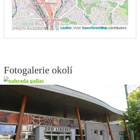
, \r\n©
contributors
Leaflet
OpenStreetMap
Fotogalerie okolí