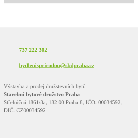
737 222 302
bydlenisprirodou@sbdpraha.cz
Výstavba a prodej družstevních bytů
Stavební bytové družstvo Praha
Střelničná 1861/8a, 182 00 Praha 8, IČO: 00034592,
DIČ: CZ00034592