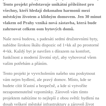
Tento projekt představuje unikátní příležitost pro
všechny, kteří hledají dokonalou harmonii mezi
městským životem a klidným domovem. Jen 30 minut
vlakem od Prahy vzniká nová zástavba, která bude
zahrnovat celkem osm bytových domů.
Naše nová budova, s padesáti sedmi družstevními byty,
nabídne širokou škálu dispozic od 1+kk až po prostorné
4+kk. Každý byt je navržen s důrazem na komfort,
funkčnost a moderní životní styl, aby vyhovoval všem
vašim potřebám a přáním.
Tento projekt je vyvrcholením našeho snu poskytnout
vám nejen bydlení, ale pravý domov. Místo, kde se
budete cítit šťastní a bezpečně, a kde si vytvoříte
nezapomenutelné vzpomínky. Zároveň vám tímto
projektem nabízíme to nejlepší z obou světů: bydlení na
dosah veškeré městské infrastruktury a zároveň život