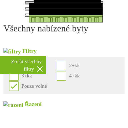
Všechny nabízené byty
Filtry
Zrušit všechny
1+kk
2+kk
filtry
3+kk
4+kk
Pouze volné
Řazení