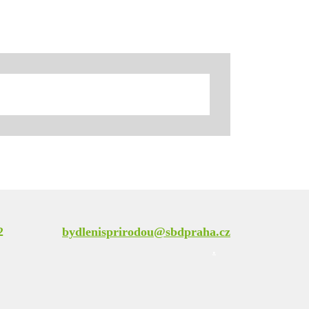
2
bydlenisprirodou@sbdpraha.cz
.