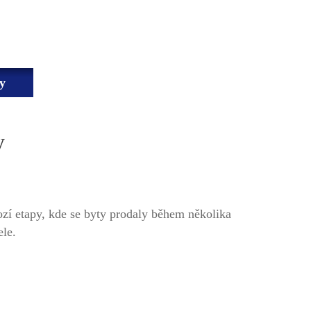
y
y
zí etapy, kde se byty prodaly během několika
ele.