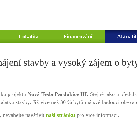
Lokalita
Financování
Aktualit
ájení stavby a vysoký zájem o byt
vbu projektu
Nová Tesla Pardubice III.
Stejně jako u předcho
počátku stavby. Již více než 30 % bytů má své budoucí obyvat
 neváhejte navštívit
naši stránku
pro více informací.