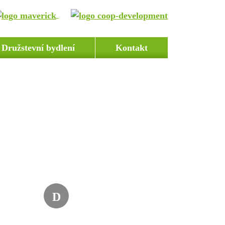
Družstevní bydlení
Kontakt
D