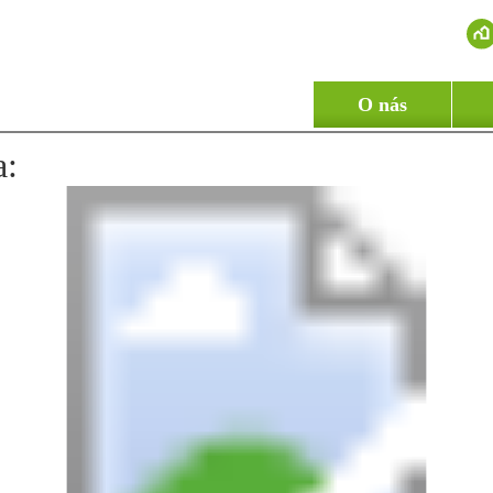
O nás
a: