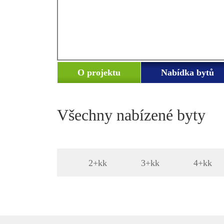
O projektu
Nabídka bytů
Všechny nabízené byty
2+kk
3+kk
4+kk