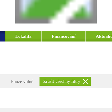
Lokalita
Financování
Aktualit
Pouze volné
Zrušit všechny filtry