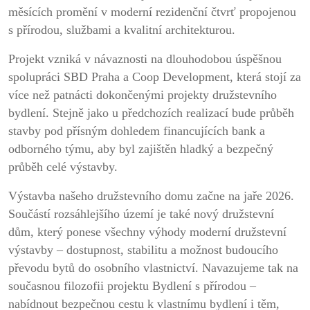
měsících promění v moderní rezidenční čtvrť propojenou
s přírodou, službami a kvalitní architekturou.
Projekt vzniká v návaznosti na dlouhodobou úspěšnou
spolupráci SBD Praha a Coop Development, která stojí za
více než patnácti dokončenými projekty družstevního
bydlení. Stejně jako u předchozích realizací bude průběh
stavby pod přísným dohledem financujících bank a
odborného týmu, aby byl zajištěn hladký a bezpečný
průběh celé výstavby.
Výstavba našeho družstevního domu začne na jaře 2026.
Součástí rozsáhlejšího území je také nový družstevní
dům, který ponese všechny výhody moderní družstevní
výstavby – dostupnost, stabilitu a možnost budoucího
převodu bytů do osobního vlastnictví. Navazujeme tak na
současnou filozofii projektu Bydlení s přírodou –
nabídnout bezpečnou cestu k vlastnímu bydlení i těm,