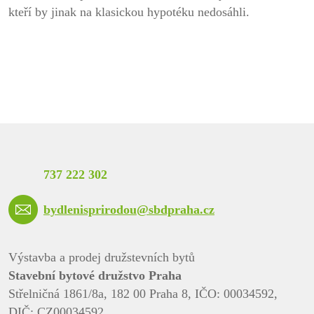
kteří by jinak na klasickou hypotéku nedosáhli.
737 222 302
bydlenisprirodou@sbdpraha.cz
Výstavba a prodej družstevních bytů
Stavební bytové družstvo Praha
Střelničná 1861/8a, 182 00 Praha 8, IČO: 00034592,
DIČ: CZ00034592